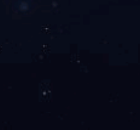
气动密火狐官网-火狐（中国）一站式
服务官网 如何应对化学腐蚀
03-08
气动密火狐官网-火狐（中国）一站式服务官网 应对
化学腐蚀的技术策略 气动密火狐官网-火狐（中国）
一站式服务官网 是气动系统的核心密封元件，广泛
应用于化工、医药、食品加工、半导体等领域。在
这些场景中，密火狐官网-火狐（中国）一站式服务
官网 常接触酸、碱、有机溶剂、强氧化剂等腐蚀性
介质，易发生溶胀、硬化...
友情链接
火狐官网-火狐（中国）一站式服
务官网
火狐官网-火狐（中国）一站式服务官网 成立于1982年，