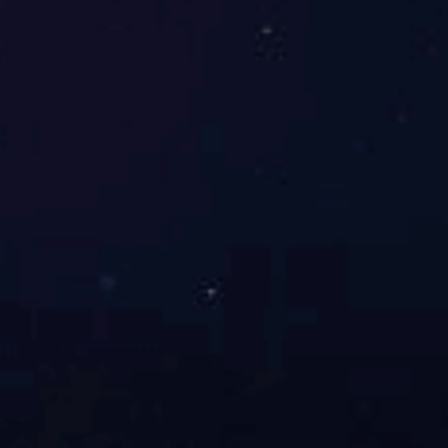
气动密火狐官网-火狐（中国）一站式服务官网 漏气
原因分析 气动密火狐官网-火狐（中国）一站式服务
官网 是气动系统中维持压力稳定、防止介质泄漏的
核心部件，其密封性能直接关系到系统的运行效率
与安全性。实际应用中，漏气现象频发，背后涉及
材质、设计、安装、工况等多维度因素。...
气动密火狐官网-火狐（中国）一站式
服务官网 能否重复使用
03-09
气动密火狐官网-火狐（中国）一站式服务官网 能否
重复使用：核心因素与判断标准气动密火狐官网-火
狐（中国）一站式服务官网 是气动系统中防止气体
泄漏、维持压力稳定的关键部件，广泛应用于气
缸、阀门、管路接头等部位。关于其能否重复使用
的问题，不能一概而论，需结合材质特性、使...