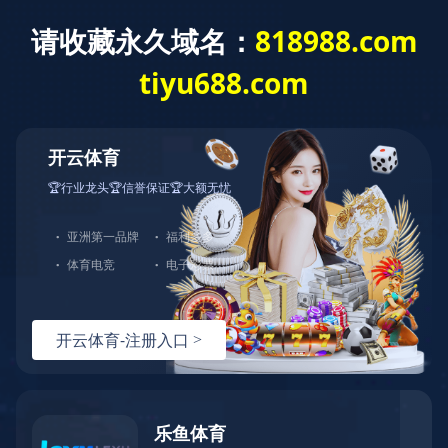
火狐官网
火狐官网-火狐（中国）一站式服务官网
关于我们
公司简介
企业优势
厂房设备
产品中心
液压密火狐官网-火狐（中国）一站式服务官网
气动密火狐官网-火狐（中国）一站式服务官网
联轴器缓冲垫
导向带（环、圈）
O型圈
橡塑杂件
挡圈
厂房环境
火狐官网
火狐官网
行业资讯
技术资讯