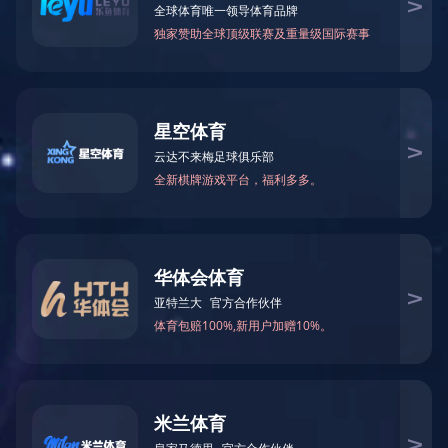
在线留言
联系我们
联系我们
全站搜索
液压密火狐官网-火狐（中国）一站式服务官网
气动密火狐官
网-火狐（中国）一站式服务官网
聚氨酯密火狐官网-火狐（中国）一站式
服务官网 厂家
产品中心
DAS
U2