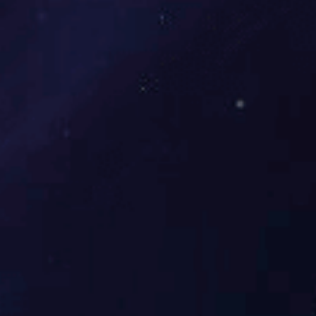
查看更多
气动密火狐官网-火狐（中国）一站式
服务官网 为什么会出现气泡
03-11
气动密火狐官网-火狐（中国）一站式服务官网 气泡
现象的成因与解决策略气动密火狐官网-火狐（中
国）一站式服务官网 是气动系统中保障压力稳定、
防止介质泄漏的核心元件，其性能直接决定系统的
可靠性。气泡现象是密火狐官网-火狐（中国）一站
式服务官网 使用中常见的问题，表现为表面或内部
出现气体聚集，不仅降低密封...
气动密火狐官网-火狐（中国）一站式
服务官网 为什么会出现漏气
03-10